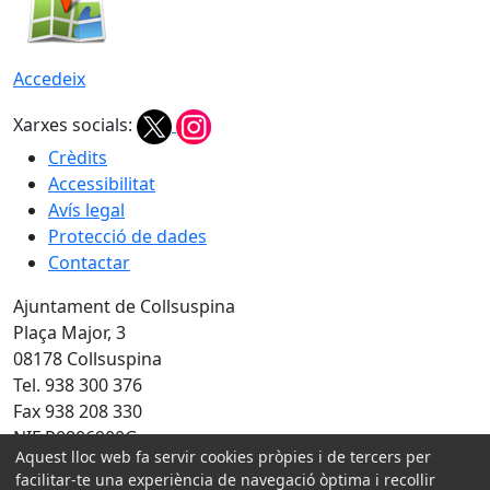
Accedeix
Xarxes socials:
Crèdits
Accessibilitat
Avís legal
Protecció de dades
Contactar
Ajuntament de Collsuspina
Plaça Major, 3
08178 Collsuspina
Tel. 938 300 376
Fax 938 208 330
NIF P0806900G
Aquest lloc web fa servir cookies pròpies i de tercers per
Amb la col·laboració de:
facilitar-te una experiència de navegació òptima i recollir