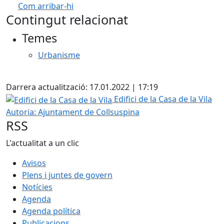
Com arribar-hi
Leaflet
| ©
OpenStreetMap
contributors
Contingut relacionat
+
Temes
−
Urbanisme
X
Darrera actualització: 17.01.2022 | 17:19
Edifici de la Casa de la Vila
Edifici de la Casa de la Vila
Autoria: Ajuntament de Collsuspina
RSS
L'actualitat a un clic
Avisos
Plens i juntes de govern
Notícies
Agenda
Agenda política
Publicacions