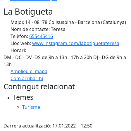
La Botigueta
Major, 14 - 08178 Collsuspina - Barcelona (Catalunya)
Nom de contacte: Teresa
Telèfon:
655445416
Lloc web:
www.instagram.com/labotiguetateresa
Horari:
DM - DC - DV -DS de 9h a 13h i 17h a 20h DJ - DG de 9h a
13h
Amplieu el mapa
Com arribar-hi
Leaflet
| ©
OpenStreetMap
contributors
Contingut relacionat
+
Temes
−
Turisme
X
Darrera actualització: 17.01.2022 | 12:50