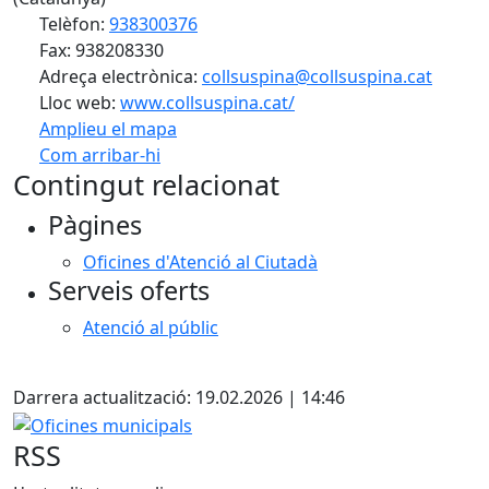
Telèfon:
938300376
Fax: 938208330
Adreça electrònica:
collsuspina@collsuspina.cat
Lloc web:
www.collsuspina.cat/
Amplieu el mapa
Com arribar-hi
Leaflet
| ©
OpenStreetMap
contributors
Contingut relacionat
+
Pàgines
−
Oficines d'Atenció al Ciutadà
Serveis oferts
Atenció al públic
X
Darrera actualització: 19.02.2026 | 14:46
Oficines municipals
RSS