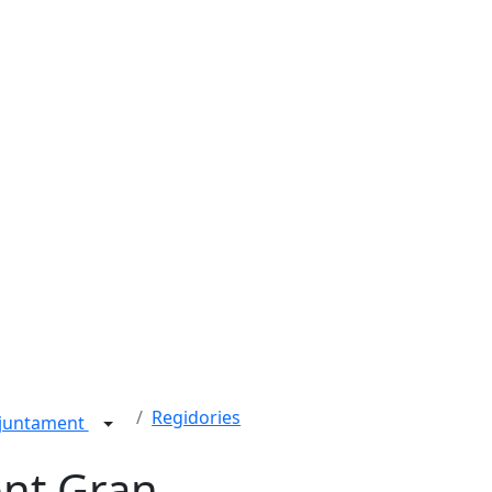
Regidories
juntament
nt Gran