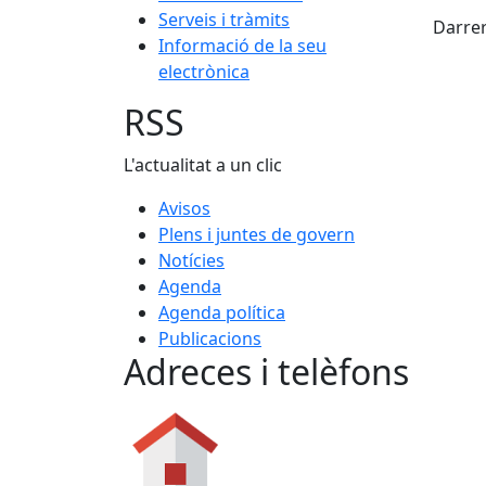
X
Serveis i tràmits
Darrer
Informació de la seu
electrònica
RSS
L'actualitat a un clic
Avisos
Plens i juntes de govern
Notícies
Agenda
Agenda política
Publicacions
Adreces i telèfons