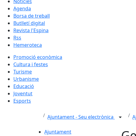
Notícies
Agenda
Borsa de treball
Butlletí digital
Revista l'Espina
Rss
Hemeroteca
Promoció econòmica
Cultura i festes
Turisme
Urbanisme
Educació
Joventut
Esports
Ajuntament - Seu electrònica
A
Ge
Ajuntament