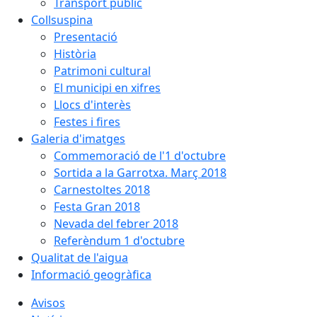
Transport públic
Collsuspina
Presentació
Història
Patrimoni cultural
El municipi en xifres
Llocs d'interès
Festes i fires
Galeria d'imatges
Commemoració de l'1 d'octubre
Sortida a la Garrotxa. Març 2018
Carnestoltes 2018
Festa Gran 2018
Nevada del febrer 2018
Referèndum 1 d'octubre
Qualitat de l'aigua
Informació geogràfica
Avisos