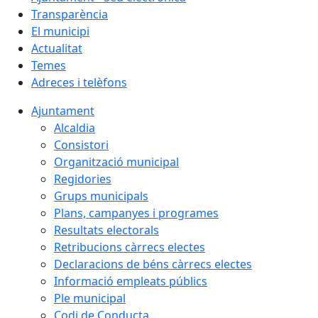
Transparència
El municipi
Actualitat
Temes
Adreces i telèfons
Ajuntament
Alcaldia
Consistori
Organització municipal
Regidories
Grups municipals
Plans, campanyes i programes
Resultats electorals
Retribucions càrrecs electes
Declaracions de béns càrrecs electes
Informació empleats públics
Ple municipal
Codi de Conducta