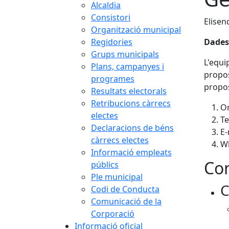
Alcaldia
Consistori
Elisen
Organització municipal
Regidories
Dades
Grups municipals
L'equi
Plans, campanyes i
propos
programes
propos
Resultats electorals
Retribucions càrrecs
Om
electes
T
Declaracions de béns
E-
càrrecs electes
W
Informació empleats
Con
públics
Ple municipal
C
Codi de Conducta
Comunicació de la
Corporació
Informació oficial