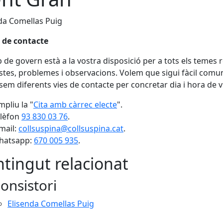
da Comellas Puig
 de contacte
p de govern està a la vostra disposició per a tots els temes 
tes, problemes i observacions. Volem que sigui fàcil comun
em diferents vies de contacte per concretar dia i hora de vi
pliu la "
Cita amb càrrec electe
".
elèfon
93 830 03 76
.
mail:
collsuspina@collsuspina.cat
.
hatsapp:
670 005 935
.
tingut relacionat
onsistori
Elisenda Comellas Puig