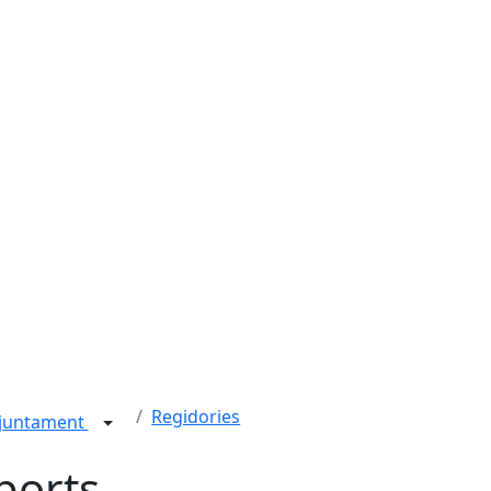
Regidories
juntament
ports