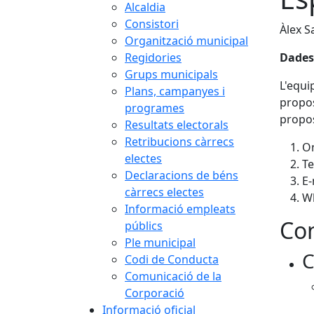
Alcaldia
Consistori
Àlex S
Organització municipal
Regidories
Dades
Grups municipals
L'equi
Plans, campanyes i
propos
programes
propos
Resultats electorals
Retribucions càrrecs
Om
electes
T
Declaracions de béns
E-
càrrecs electes
W
Informació empleats
Con
públics
Ple municipal
C
Codi de Conducta
Comunicació de la
Corporació
Informació oficial