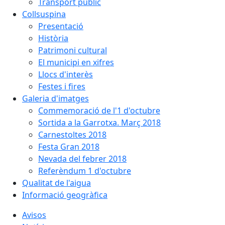
Transport públic
Collsuspina
Presentació
Història
Patrimoni cultural
El municipi en xifres
Llocs d'interès
Festes i fires
Galeria d'imatges
Commemoració de l'1 d'octubre
Sortida a la Garrotxa. Març 2018
Carnestoltes 2018
Festa Gran 2018
Nevada del febrer 2018
Referèndum 1 d'octubre
Qualitat de l'aigua
Informació geogràfica
Avisos