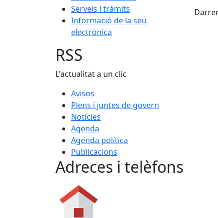
X
Serveis i tràmits
Darrer
Informació de la seu
electrònica
RSS
L'actualitat a un clic
Avisos
Plens i juntes de govern
Notícies
Agenda
Agenda política
Publicacions
Adreces i telèfons