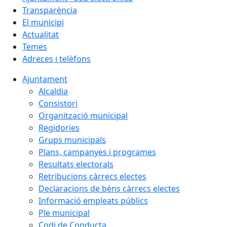
Transparència
El municipi
Actualitat
Temes
Adreces i telèfons
Ajuntament
Alcaldia
Consistori
Organització municipal
Regidories
Grups municipals
Plans, campanyes i programes
Resultats electorals
Retribucions càrrecs electes
Declaracions de béns càrrecs electes
Informació empleats públics
Ple municipal
Codi de Conducta