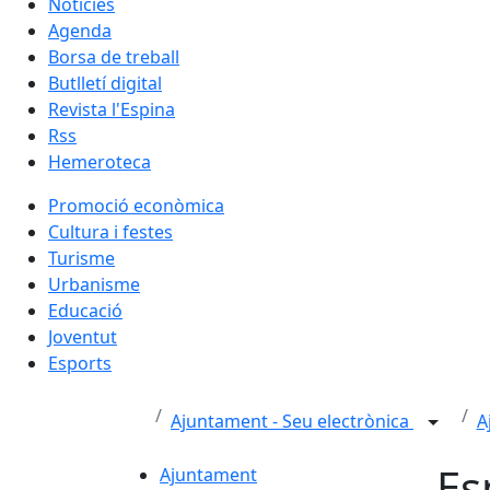
Notícies
Agenda
Borsa de treball
Butlletí digital
Revista l'Espina
Rss
Hemeroteca
Promoció econòmica
Cultura i festes
Turisme
Urbanisme
Educació
Joventut
Esports
Ajuntament - Seu electrònica
A
Es
Ajuntament