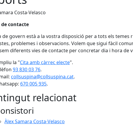
amara Costa-Velasco
 de contacte
p de govern està a la vostra disposició per a tots els temes 
tes, problemes i observacions. Volem que sigui fàcil comun
em diferents vies de contacte per concretar dia i hora de vi
pliu la "
Cita amb càrrec electe
".
elèfon
93 830 03 76
.
mail:
collsuspina@collsuspina.cat
.
hatsapp:
670 005 935
.
tingut relacionat
onsistori
Àlex Samara Costa-Velasco