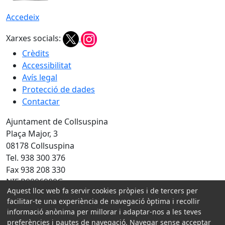
Accedeix
Xarxes socials:
Crèdits
Accessibilitat
Avís legal
Protecció de dades
Contactar
Ajuntament de Collsuspina
Plaça Major, 3
08178 Collsuspina
Tel. 938 300 376
Fax 938 208 330
NIF P0806900G
Aquest lloc web fa servir cookies pròpies i de tercers per
Amb la col·laboració de:
facilitar-te una experiència de navegació òptima i recollir
informació anònima per millorar i adaptar-nos a les teves
preferències i pautes de navegació. Navegar sense acceptar