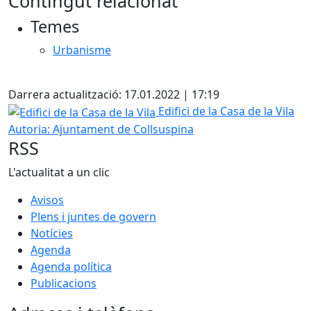
Contingut relacionat
+
Temes
−
Urbanisme
X
Darrera actualització: 17.01.2022 | 17:19
Edifici de la Casa de la Vila
Edifici de la Casa de la Vila
Autoria: Ajuntament de Collsuspina
RSS
L'actualitat a un clic
Avisos
Plens i juntes de govern
Notícies
Agenda
Agenda política
Publicacions