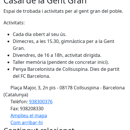
Casal de la Gent Gran
Espai de trobada i activitats per al gent gran del poble.
Activitats:
Cada dia obert al seu ús.
Dimecres, a les 15.30, gimnàstica per a la Gent
Gran.
Divendres, de 16 a 18h, activitat dirigida.
Taller memòria (pendent de concretar inici).
Penya Barcelonista de Collsuspina. Dies de partit
del FC Barcelona.
Plaça Major, 3, 2n pis - 08178 Collsuspina - Barcelona
(Catalunya)
Telèfon:
938300376
Fax: 938208330
Amplieu el mapa
Com arribar-hi
Leaflet
| ©
OpenStreetMap
contributors