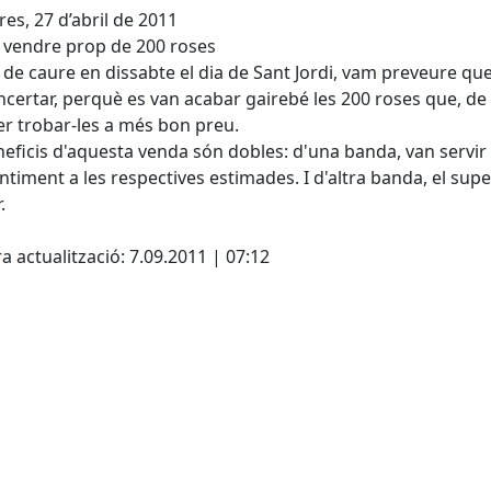
es, 27 d’abril de 2011
 vendre prop de 200 roses
t de caure en dissabte el dia de Sant Jordi, vam preveure qu
certar, perquè es van acabar gairebé les 200 roses que, de
r trobar-les a més bon preu.
neficis d'aquesta venda són dobles: d'una banda, van servi
ntiment a les respectives estimades. I d'altra banda, el super
.
a actualització: 7.09.2011 | 07:12