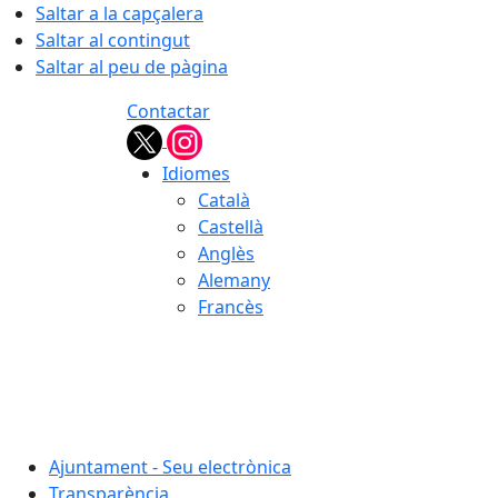
Saltar a la capçalera
Saltar al contingut
Saltar al peu de pàgina
Contactar
Idiomes
Català
Castellà
Anglès
Alemany
Francès
07.08.2026 | 01:54
Ajuntament - Seu electrònica
Transparència