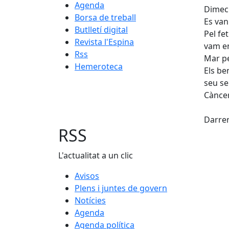
Agenda
Dimecr
Borsa de treball
Es van
Butlletí digital
Pel fe
Revista l'Espina
vam en
Rss
Mar pe
Hemeroteca
Els be
seu se
Càncer
X
Darrer
RSS
L'actualitat a un clic
Avisos
Plens i juntes de govern
Notícies
Agenda
Agenda política