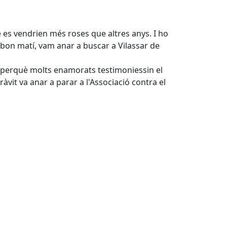
e es vendrien més roses que altres anys. I ho
 bon matí, vam anar a buscar a Vilassar de
r perquè molts enamorats testimoniessin el
àvit va anar a parar a l'Associació contra el