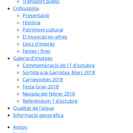
Transport públic
Collsuspina
Presentació
Història
Patrimoni cultural
El municipi en xifres
Llocs d'interès
Festes i fires
Galeria d'imatges
Commemoració de l'1 d'octubre
Sortida a la Garrotxa. Març 2018
Carnestoltes 2018
Festa Gran 2018
Nevada del febrer 2018
Referèndum 1 d'octubre
Qualitat de l'aigua
Informació geogràfica
Avisos