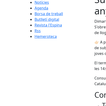
Notícies
an
Agenda
Borsa de treball
Butlletí digital
Dimart
Revista l'Espina
S'obre
Rss
de llo
Hemeroteca
👉🏻 A 
de sub
joves 
El term
les 14
Consul
Catalu
Con
T