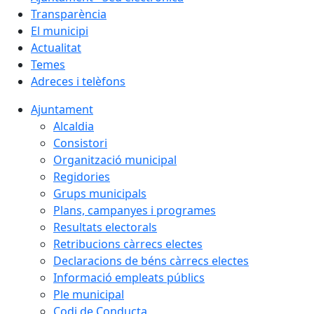
Transparència
El municipi
Actualitat
Temes
Adreces i telèfons
Ajuntament
Alcaldia
Consistori
Organització municipal
Regidories
Grups municipals
Plans, campanyes i programes
Resultats electorals
Retribucions càrrecs electes
Declaracions de béns càrrecs electes
Informació empleats públics
Ple municipal
Codi de Conducta