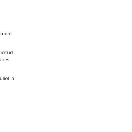
gament
licitud
sones
uliol a