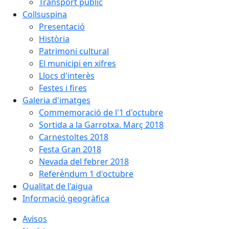
Transport públic
Collsuspina
Presentació
Història
Patrimoni cultural
El municipi en xifres
Llocs d'interès
Festes i fires
Galeria d'imatges
Commemoració de l'1 d'octubre
Sortida a la Garrotxa. Març 2018
Carnestoltes 2018
Festa Gran 2018
Nevada del febrer 2018
Referèndum 1 d'octubre
Qualitat de l'aigua
Informació geogràfica
Avisos