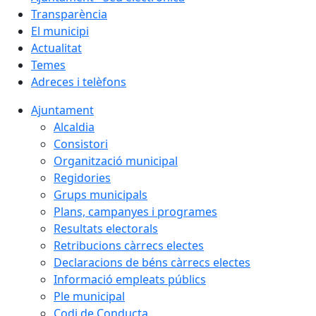
Transparència
El municipi
Actualitat
Temes
Adreces i telèfons
Ajuntament
Alcaldia
Consistori
Organització municipal
Regidories
Grups municipals
Plans, campanyes i programes
Resultats electorals
Retribucions càrrecs electes
Declaracions de béns càrrecs electes
Informació empleats públics
Ple municipal
Codi de Conducta