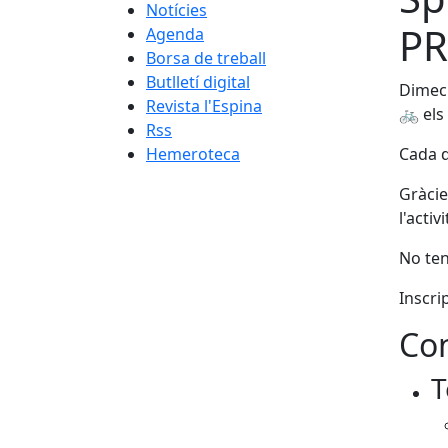
Notícies
P
Agenda
Borsa de treball
Butlletí digital
Dimecr
Revista l'Espina
🚲 els
Rss
Hemeroteca
Cada d
Gràcie
l'acti
No ten
Inscri
Con
T