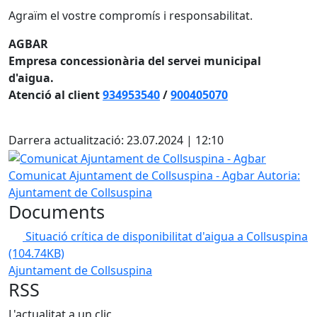
Agraïm el vostre compromís i responsabilitat.
AGBAR
Empresa concessionària del servei municipal
d'aigua.
Atenció al client
934953540
/
900405070
X
Darrera actualització: 23.07.2024 | 12:10
Comunicat Ajuntament de Collsuspina - Agbar
Comunicat Ajuntament de Collsuspina - Agbar
Autoria:
Ajuntament de Collsuspina
Documents
Situació crítica de disponibilitat d'aigua a Collsuspina
(104.74KB)
Ajuntament de Collsuspina
RSS
L'actualitat a un clic