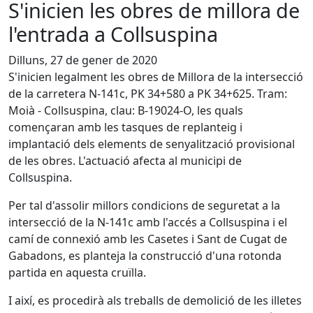
S'inicien les obres de millora de
l'entrada a Collsuspina
Dilluns, 27 de gener de 2020
S'inicien legalment les obres de Millora de la intersecció
de la carretera N-141c, PK 34+580 a PK 34+625. Tram:
Moià - Collsuspina, clau: B-19024-O, les quals
començaran amb les tasques de replanteig i
implantació dels elements de senyalització provisional
de les obres. L'actuació afecta al municipi de
Collsuspina.
Per tal d'assolir millors condicions de seguretat a la
intersecció de la N-141c amb l'accés a Collsuspina i el
camí de connexió amb les Casetes i Sant de Cugat de
Gabadons, es planteja la construcció d'una rotonda
partida en aquesta cruïlla.
I així, es procedirà als treballs de demolició de les illetes