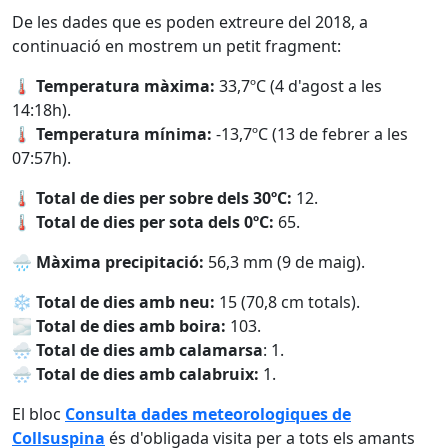
De les dades que es poden extreure del 2018, a
continuació en mostrem un petit fragment:
🌡 Temperatura màxima:
33,7ºC (4 d'agost a les
14:18h).
🌡 Temperatura mínima:
-13,7ºC (13 de febrer a les
07:57h).
🌡 Total de dies per sobre dels 30ºC:
12.
🌡 Total de dies per sota dels 0ºC:
65.
🌧 Màxima precipitació:
56,3 mm (9 de maig).
❄ Total de dies amb neu:
15 (70,8 cm totals).
🌫 Total de dies amb boira:
103.
🌨 Total de dies amb calamarsa
: 1.
🌨 Total de dies amb calabruix:
1.
El bloc
Consulta dades meteorologiques de
Collsuspina
és d'obligada visita per a tots els amants