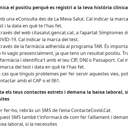
ca el positiu perquè es registri a la teva història clínica
b una eConsulta des de La Meva Salut. Cal indicar la marca
st i la data en què te l'has fet.
través del web citasalut.gencat.cat, a l'apartat Símptomes d
VID-19. Cal indicar la marca del test.
través de la farmàcia adherida al programa TAR. És import
 hi vagis presencialment, ja que tens un resultat positiu. Tr
 farmàcia i identifica't amb el teu CIP, DNI o Passaport. Cal i
 marca del test i data en què te l'has fet.
 cas que tinguis problemes per fer servir aquestes vies, po
ntactar amb el CAP o el 061.
a els teus contactes estrets i demana la baixa laboral, si
sites
r fer-ho, rebràs un SMS de l'eina ContacteCovid.Cat
uest SMS també t'informarà de com fer l'aïllament i deman
ixa laboral, si la necessites