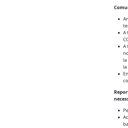
Comuni
Am
te
A 
CO
A 
no
la
la
En
co
Report
neces
Pe
Aq
ba