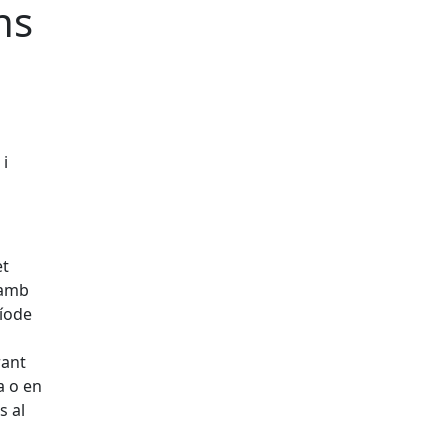
ns
 i
et
 amb
ríode
rant
a o en
s al