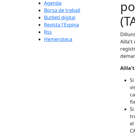
po
Agenda
Borsa de treball
(T
Butlletí digital
Revista l'Espina
Rss
Dillun
Hemeroteca
Aïlla'
registr
demana
Aïlla'
Si
vi
ca
fi
Si
tr
el
CA