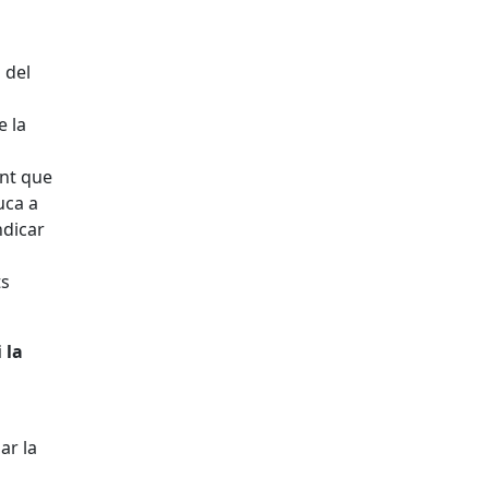
 del
e la
ant que
uca a
ndicar
ts
 la
ar la