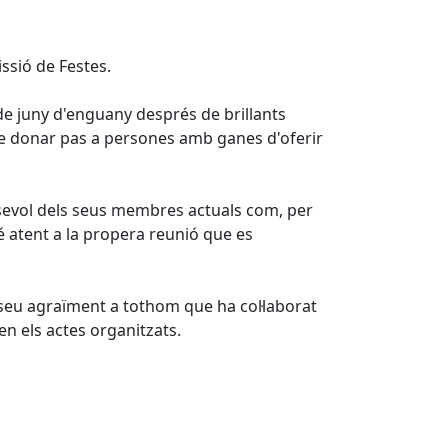
ssió de Festes.
de juny d'enguany després de brillants
de donar pas a persones amb ganes d'oferir
alsevol dels seus membres actuals com, per
 atent a la propera reunió que es
eu agraïment a tothom que ha col·laborat
n els actes organitzats.