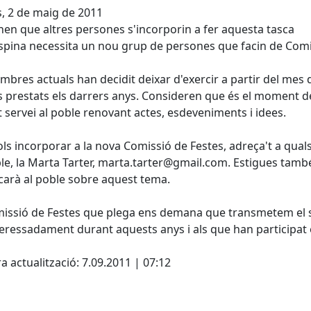
s, 2 de maig de 2011
n que altres persones s'incorporin a fer aquesta tasca
spina necessita un nou grup de persones que facin de Comi
mbres actuals han decidit deixar d'exercir a partir del mes 
s prestats els darrers anys. Consideren que és el moment 
 servei al poble renovant actes, esdeveniments i idees.
vols incorporar a la nova Comissió de Festes, adreça't a qu
e, la Marta Tarter, marta.tarter@gmail.com. Estigues també
arà al poble sobre aquest tema.
issió de Festes que plega ens demana que transmetem el s
eressadament durant aquests anys i als que han participat e
a actualització: 7.09.2011 | 07:12