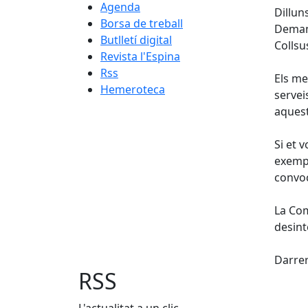
Agenda
Dillun
Borsa de treball
Demane
Butlletí digital
Collsu
Revista l'Espina
Rss
Els me
Hemeroteca
servei
aquest
Si et 
exempl
convoc
La Com
desint
X
Darrer
RSS