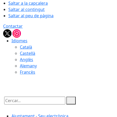
Saltar a la capçalera
Saltar al contingut
Saltar al peu de pàgina
Contactar
Idiomes
Català
Castellà
Anglès
Alemany
Francès
09.08.2026 | 07:50
Cercar:
Ajuntament - Seu electrònica