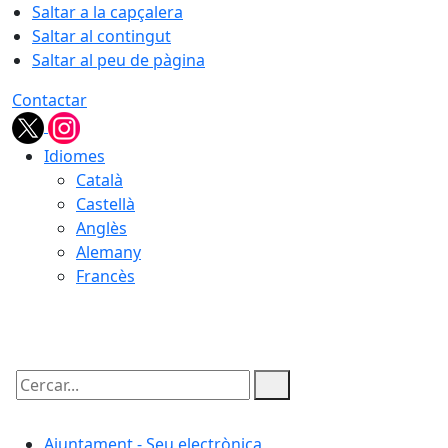
Saltar a la capçalera
Saltar al contingut
Saltar al peu de pàgina
Contactar
Idiomes
Català
Castellà
Anglès
Alemany
Francès
10.08.2026 | 12:55
Cercar:
Ajuntament - Seu electrònica