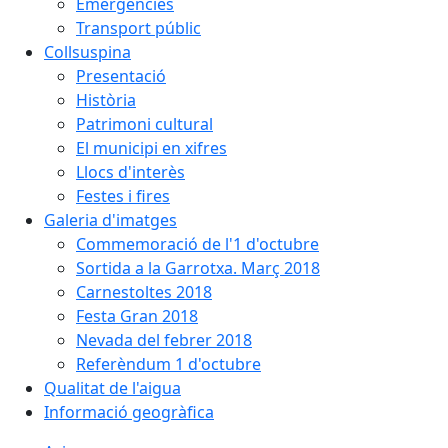
Emergències
Transport públic
Collsuspina
Presentació
Història
Patrimoni cultural
El municipi en xifres
Llocs d'interès
Festes i fires
Galeria d'imatges
Commemoració de l'1 d'octubre
Sortida a la Garrotxa. Març 2018
Carnestoltes 2018
Festa Gran 2018
Nevada del febrer 2018
Referèndum 1 d'octubre
Qualitat de l'aigua
Informació geogràfica