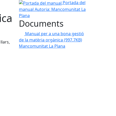
Portada del manual
Portada del
manual
Autoria: Mancomunitat La
ica
Plana
Documents
Manual per a una bona gestió
de la matèria orgànica
(997.7KB)
llars,
Mancomunitat La Plana