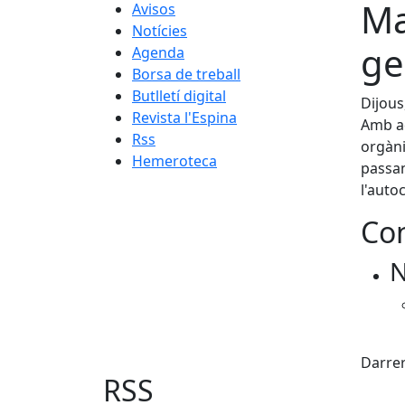
Ma
Avisos
Notícies
ge
Agenda
Borsa de treball
Butlletí digital
Dijous
Revista l'Espina
Amb aq
Rss
orgàni
Hemeroteca
passan
l'auto
Con
N
X
Darrer
RSS