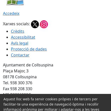
Accedeix
Xarxes socials:
Crèdits
Accessibilitat
Avís legal
Protecció de dades
Contactar
Ajuntament de Collsuspina
Plaça Major, 3
08178 Collsuspina
Tel. 938 300 376
Fax 938 208 330
NIF P0806900G
Aquest lloc web fa servir cookies pròpies i de tercers per
facilitar-te una experiència de navegació òptima i recollir
Amb la col·laboració de:
informació anònima per millorar i adaptar-nos a les teves