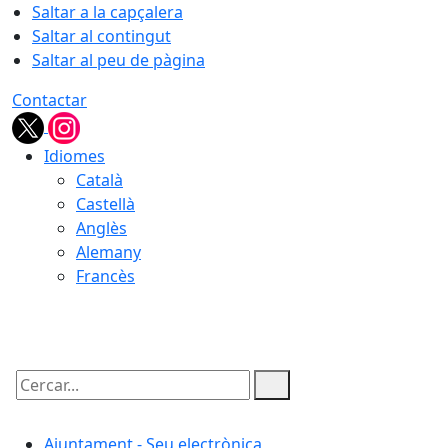
Saltar a la capçalera
Saltar al contingut
Saltar al peu de pàgina
Contactar
Idiomes
Català
Castellà
Anglès
Alemany
Francès
07.08.2026 | 13:14
Cercar:
Ajuntament - Seu electrònica