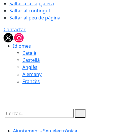
Saltar a la capçalera
Saltar al contingut
Saltar al peu de pàgina
Contactar
Idiomes
Català
Castellà
Anglès
Alemany
Francès
08.08.2026 | 03:57
Cercar:
Ajuntament - Seu electrònica