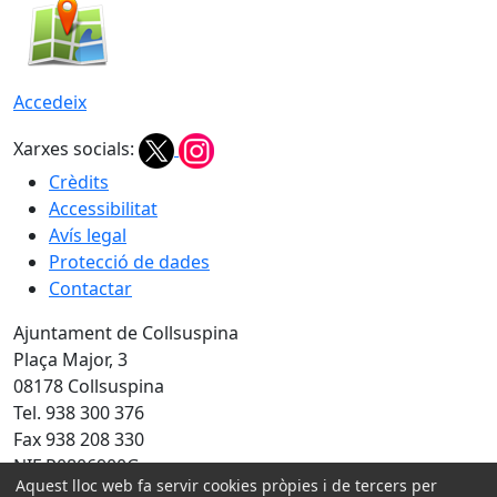
Accedeix
Xarxes socials:
Crèdits
Accessibilitat
Avís legal
Protecció de dades
Contactar
Ajuntament de Collsuspina
Plaça Major, 3
08178 Collsuspina
Tel. 938 300 376
Fax 938 208 330
NIF P0806900G
Aquest lloc web fa servir cookies pròpies i de tercers per