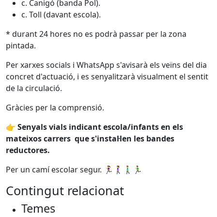
c. Canigó (banda Pol).
c. Toll (davant escola).
* durant 24 hores no es podrà passar per la zona
pintada.
Per xarxes socials i WhatsApp s'avisarà els veïns del dia
concret d'actuació, i es senyalitzarà visualment el sentit
de la circulació.
Gràcies per la comprensió.
👉
Senyals vials indicant escola/infants en els
mateixos carrers que s'instal·len les bandes
reductores.
Per un camí escolar segur. 🏃‍♀️🚶‍♀️🚶‍♂️🏃‍♂️
Contingut relacionat
Temes