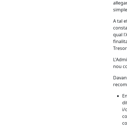
al·leg
simple
A tal 
consta
qual l
finali
Tresor
L'Admi
nou co
Davant
recom
En
di
i/
co
co