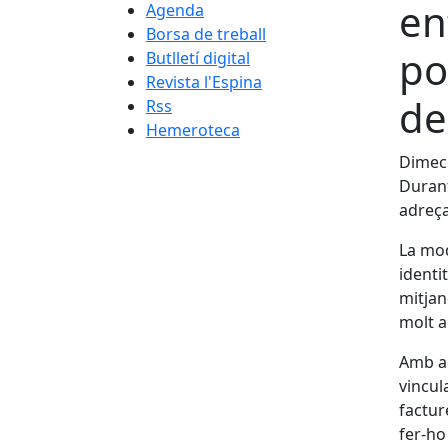
en
Agenda
Borsa de treball
po
Butlletí digital
Revista l'Espina
de
Rss
Hemeroteca
Dimecr
Durant
adreça
La mod
identi
mitjan
molt a 
Amb aq
vincul
factur
fer-ho