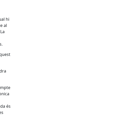
ual hi
e al
 La
s.
aquest
adra
compte
ònica
ada és
es