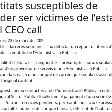
titats susceptibles de
der ser víctimes de l'est
l CEO call
es, 23 de març de 2022
 les darreres setmanes s'ha detectat un repunt d'intents d
des a entitats de l'Administració Pública.
alitat d'estafa és la següent: Els presumptes autors suplan
tat d'un proveïdor de serveis d'una Administració Pública
çant la creació d'un compte de correu que simula i s'assem
l'original i autèntic.
uest correu contacten amb l'Administració Pública o entit
ada al Sector Públic i li sol·liciten el pagament d'una sèrie de
es i/o transferències pendents, però amb indicació express
 a un altre número de compte bancari, diferent de l'habitual