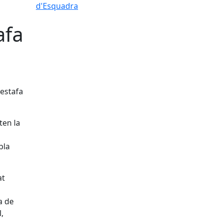
d'Esquadra
afa
'estafa
ten la
bla
at
a de
,