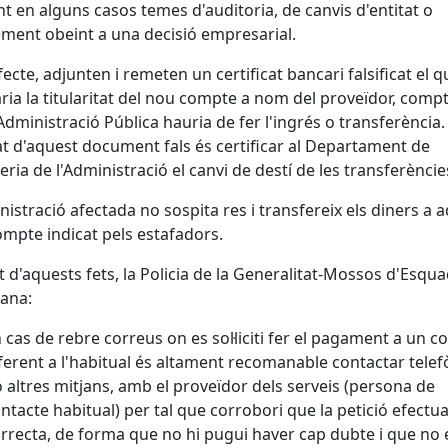
ant en alguns casos temes d'auditoria, de canvis d'entitat o
ment obeint a una decisió empresarial.
efecte, adjunten i remeten un certificat bancari falsificat el q
ria la titularitat del nou compte a nom del proveïdor, compt
'Administració Pública hauria de fer l'ingrés o transferència.
tat d'aquest document fals és certificar al Departament de
eria de l'Administració el canvi de destí de les transferèncie
nistració afectada no sospita res i transfereix els diners a 
mpte indicat pels estafadors.
 d'aquests fets, la Policia de la Generalitat-Mossos d'Esqu
ana:
 cas de rebre correus on es sol·liciti fer el pagament a un 
ferent a l'habitual és altament recomanable contactar telef
o altres mitjans, amb el proveïdor dels serveis (persona de
ntacte habitual) per tal que corrobori que la petició efectu
rrecta, de forma que no hi pugui haver cap dubte i que no 