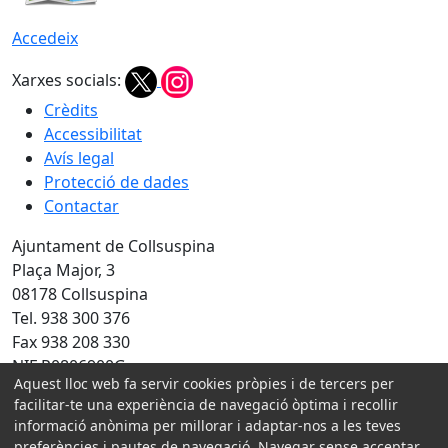
Accedeix
Xarxes socials:
Crèdits
Accessibilitat
Avís legal
Protecció de dades
Contactar
Ajuntament de Collsuspina
Plaça Major, 3
08178 Collsuspina
Tel. 938 300 376
Fax 938 208 330
NIF P0806900G
Aquest lloc web fa servir cookies pròpies i de tercers per
facilitar-te una experiència de navegació òptima i recollir
Amb la col·laboració de:
informació anònima per millorar i adaptar-nos a les teves
preferències i pautes de navegació. Navegar sense acceptar