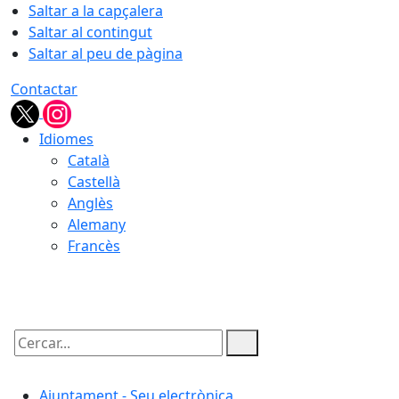
Saltar a la capçalera
Saltar al contingut
Saltar al peu de pàgina
Contactar
Idiomes
Català
Castellà
Anglès
Alemany
Francès
08.08.2026 | 17:38
Cercar:
Ajuntament - Seu electrònica