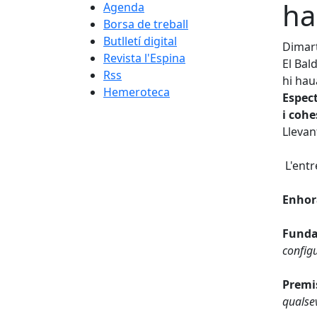
ha
Agenda
Borsa de treball
Butlletí digital
Dimart
Revista l'Espina
El Bal
Rss
hi hau
Hemeroteca
Espect
i cohe
Llevan
L'entr
Enhora
Fundac
configu
Premis
qualse