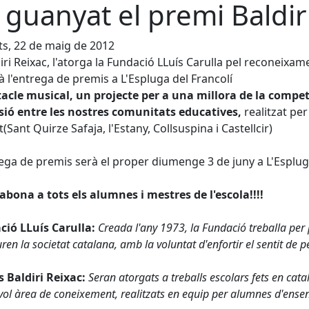
 guanyat el premi Baldir
s, 22 de maig de 2012
diri Reixac, l'atorga la Fundació LLuís Carulla pel reconeixa
à l'entrega de premis a L'Espluga del Francolí
acle musical, un projecte per a una millora de la compe
sió entre les nostres comunitats educatives,
realitzat pe
t(Sant Quirze Safaja, l'Estany, Collsuspina i Castellcir)
ega de premis serà el proper diumenge 3 de juny a L'Espluga
bona a tots els alumnes i mestres de l'escola!!!!
ió LLuís Carulla:
Creada l'any 1973, la Fundació treballa per 
ren la societat catalana, amb la voluntat d'enfortir el sentit de p
 Baldiri Reixac:
Seran atorgats a treballs escolars fets en catal
vol àrea de coneixement, realitzats en equip per alumnes d'ensen