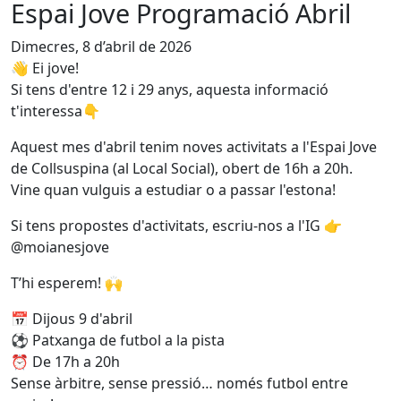
Espai Jove Programació Abril
Dimecres, 8 d’abril de 2026
👋 Ei jove!
Si tens d'entre 12 i 29 anys, aquesta informació
t'interessa👇
Aquest mes d'abril tenim noves activitats a l'Espai Jove
de Collsuspina (al Local Social), obert de 16h a 20h.
Vine quan vulguis a estudiar o a passar l'estona!
Si tens propostes d'activitats, escriu-nos a l'IG 👉
@moianesjove
T’hi esperem! 🙌
📅 Dijous 9 d'abril
⚽ Patxanga de futbol a la pista
⏰ De 17h a 20h
Sense àrbitre, sense pressió… només futbol entre