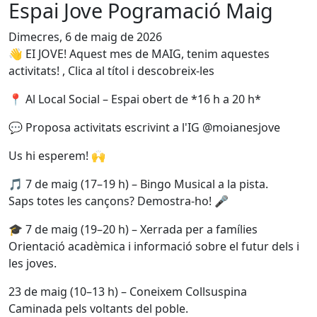
Espai Jove Pogramació Maig
Dimecres, 6 de maig de 2026
👋 EI JOVE! Aquest mes de MAIG, tenim aquestes
activitats! , Clica al títol i descobreix-les
📍 Al Local Social – Espai obert de *16 h a 20 h*
💬 Proposa activitats escrivint a l'IG @moianesjove
Us hi esperem! 🙌
🎵 7 de maig (17–19 h) – Bingo Musical a la pista.
Saps totes les cançons? Demostra-ho! 🎤
🎓 7 de maig (19–20 h) – Xerrada per a famílies
Orientació acadèmica i informació sobre el futur dels i
les joves.
23 de maig (10–13 h) – Coneixem Collsuspina
Caminada pels voltants del poble.