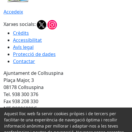
Accedeix
Xarxes socials:
Crèdits
Accessibilitat
Avís legal
Protecció de dades
Contactar
Ajuntament de Collsuspina
Plaça Major, 3
08178 Collsuspina
Tel. 938 300 376
Fax 938 208 330
NIF P0806900G
Aquest lloc web fa servir cookies pròpies i de tercers per
Amb la col·laboració de:
facilitar-te una experiència de navegació òptima i recollir
informació anònima per millorar i adaptar-nos a les teves