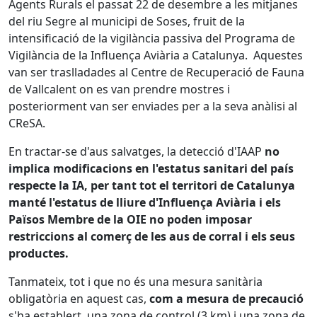
Agents Rurals el passat 22 de desembre a les mitjanes
del riu Segre al municipi de Soses, fruit de la
intensificació de la vigilància passiva del Programa de
Vigilància de la Influença Aviària a Catalunya. Aquestes
van ser traslladades al Centre de Recuperació de Fauna
de Vallcalent on es van prendre mostres i
posteriorment van ser enviades per a la seva anàlisi al
CReSA.
En tractar-se d'aus salvatges, la detecció d'IAAP
no
implica modificacions en l'estatus sanitari del país
respecte la IA, per tant tot el territori de Catalunya
manté l'estatus de lliure d'Influença Aviària i els
Països Membre de la OIE no poden imposar
restriccions al comerç de les aus de corral i els seus
productes.
Tanmateix, tot i que no és una mesura sanitària
obligatòria en aquest cas,
com a mesura de precaució
s'ha establert una zona de control (3 km) i una zona de