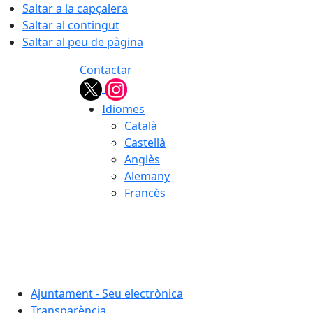
Saltar a la capçalera
Saltar al contingut
Saltar al peu de pàgina
Contactar
Idiomes
Català
Castellà
Anglès
Alemany
Francès
06.08.2026 | 07:40
Ajuntament - Seu electrònica
Transparència