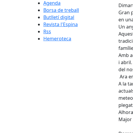
Agenda
Dimart
Borsa de treball
Gran p
Butlletí digital
en una
Revista l'Espina
Un any
Rss
Aquest
Hemeroteca
tradic
famíli
Amb aq
i abri
del no
Ara e
A la t
actual
meteor
plegat
Alhora
Major 
X