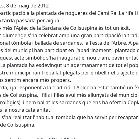
s, 8 de maig de 2012
articipació a la plantada de nogueres del Camí Ral La rifa i
 tarda passada per aigua
 més l'Aplec de la Sardana de Collsuspina és tot un èxit.
 diumenge s'ha celebrat amb una gran participació la tradici
ional tòmbola i ballada de sardanes, la Festa de l'Arbre. A pa
es del municipi han participat en l'apadrinament i plantada d
uest acte simbòlic s'ha inaugurat el nou tram, pavimentat 
l. La plantada ha esdevingut un agermanament de tot el pobl
stre municipi han treballat plegats per embellir el trajecte
ns sentim encara més propers.
arda, i ja responent a la tradició, l'Aplec ha estat també un è
s de Collsuspina, i fills i filles avui més allunyats del munici
ològics), i hem ballat les sardanes que ens ha ofert la Copla
s la nostra catalanitat.
 s'ha realitzat l'habitual tòmbola que ha servit per recaptar 
de Collsuspina.