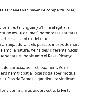
 les sardanes van haver de compartir local,
onal festa. Enguany s'hi ha afegit a la
rtir de les 10 del matí, nombroses entitats i
'arbres al camí ral del municipi.
i arranjat durant els passats mesos de març
e amb la natura. Veïns dels diferents nuclis
 que separa el poble amb el Raval Picanyol.
xit de participació i retrobament. Veïns
pi ens hem trobat al local social (per motius
 Lluïsos de Taradell, gaudint i reivindicant
fons per finançar, aquest estiu, la Festa