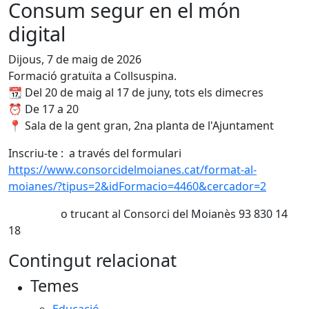
Consum segur en el món
digital
Dijous, 7 de maig de 2026
Formació gratuïta a Collsuspina.
📆 Del 20 de maig al 17 de juny, tots els dimecres
⏰ De 17 a 20
📍 Sala de la gent gran, 2na planta de l'Ajuntament
Inscriu-te : a través del formulari
https://www.consorcidelmoianes.cat/format-al-
moianes/?tipus=2&idFormacio=4460&cercador=2
o trucant al Consorci del Moianès 93 830 14
18
Contingut relacionat
Temes