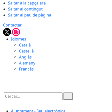
Saltar a la capçalera
Saltar al contingut
Saltar al peu de pàgina
Contactar
Idiomes
Català
Castellà
Anglès
Alemany
Francès
07.08.2026 | 08:34
Cercar:
Ajuntament - Seu electrònica