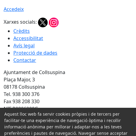
Accedeix
Xarxes socials:
Crèdits
Accessibilitat
Avís legal
Protecció de dades
Contactar
Ajuntament de Collsuspina
Plaça Major, 3
08178 Collsuspina
Tel. 938 300 376
Fax 938 208 330
NIF P0806900G
Aquest lloc web fa servir cookies pròpies i de tercers per
facilitar-te una experiència de navegació òptima i recollir
Amb la col·laboració de:
informació anònima per millorar i adaptar-nos a les teves
preferències i pautes de navegació. Navegar sense acceptar