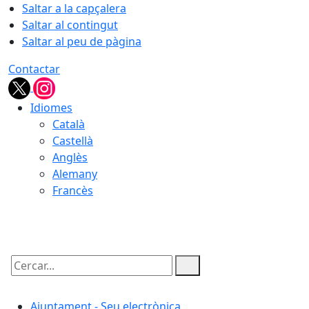
Saltar a la capçalera
Saltar al contingut
Saltar al peu de pàgina
Contactar
Idiomes
Català
Castellà
Anglès
Alemany
Francès
09.08.2026 | 08:10
Cercar:
Ajuntament - Seu electrònica