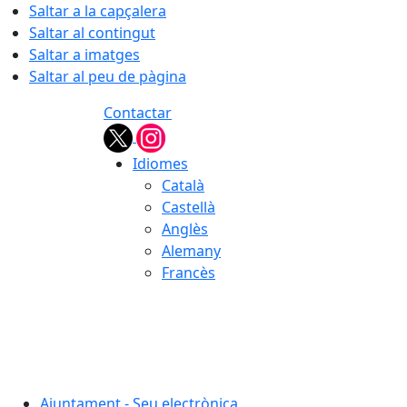
Saltar a la capçalera
Saltar al contingut
Saltar a imatges
Saltar al peu de pàgina
Contactar
Idiomes
Català
Castellà
Anglès
Alemany
Francès
06.08.2026 | 06:11
Ajuntament - Seu electrònica