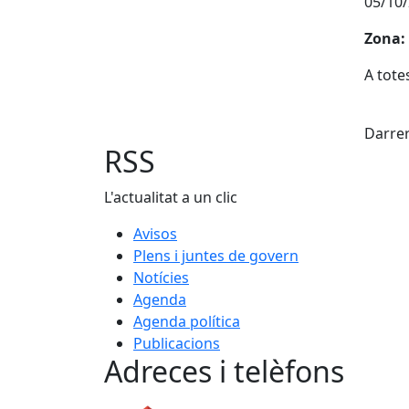
05/10/
Zona:
A tote
X
Darrer
RSS
L'actualitat a un clic
Avisos
Plens i juntes de govern
Notícies
Agenda
Agenda política
Publicacions
Adreces i telèfons