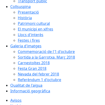
Transport públic
Collsuspina
Presentació
Història
Patrimoni cultural
El municipi en xifres
Llocs d'interès
Festes i fires
Galeria d'imatges
Commemoració de l'1 d'octubre
Sortida a la Garrotxa. Març 2018
Carnestoltes 2018
Festa Gran 2018
Nevada del febrer 2018
Referèndum 1 d'octubre
Qualitat de l'aigua
Informació geogràfica
Avisos