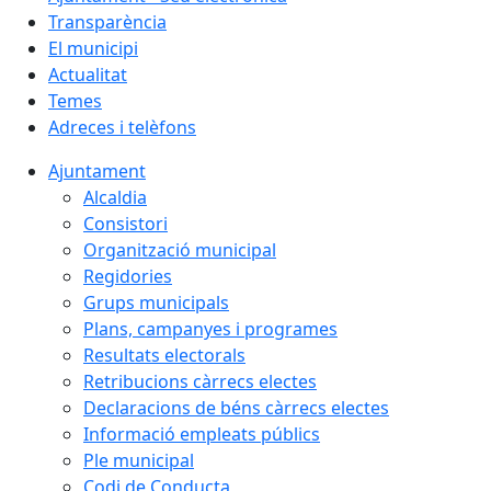
Transparència
El municipi
Actualitat
Temes
Adreces i telèfons
Ajuntament
Alcaldia
Consistori
Organització municipal
Regidories
Grups municipals
Plans, campanyes i programes
Resultats electorals
Retribucions càrrecs electes
Declaracions de béns càrrecs electes
Informació empleats públics
Ple municipal
Codi de Conducta