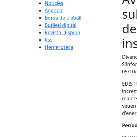
Notícies
su
Agenda
Borsa de treball
de
Butlletí digital
Revista l'Espina
in
Rss
Hemeroteca
Divend
S'info
05/10/
EDISTR
increm
manten
veuen 
d'ener
Períod