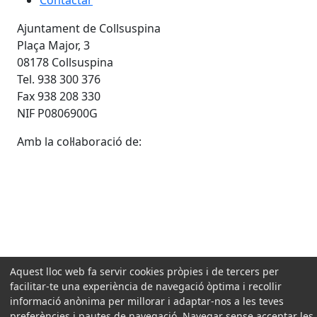
Ajuntament de Collsuspina
Plaça Major, 3
08178 Collsuspina
Tel. 938 300 376
Fax 938 208 330
NIF P0806900G
Amb la col·laboració de:
Aquest lloc web fa servir cookies pròpies i de tercers per
facilitar-te una experiència de navegació òptima i recollir
informació anònima per millorar i adaptar-nos a les teves
preferències i pautes de navegació. Navegar sense acceptar les