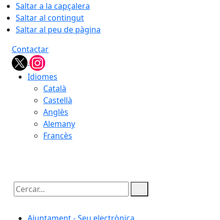
Saltar a la capçalera
Saltar al contingut
Saltar al peu de pàgina
Contactar
Idiomes
Català
Castellà
Anglès
Alemany
Francès
08.08.2026 | 19:38
Cercar:
Ajuntament - Seu electrònica