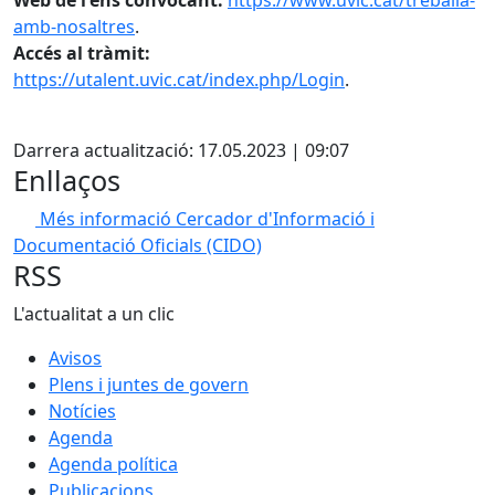
Web de l'ens convocant:
https://www.uvic.cat/treballa-
amb-nosaltres
.
Accés al tràmit:
https://utalent.uvic.cat/index.php/Login
.
X
Darrera actualització: 17.05.2023 | 09:07
Enllaços
Més informació
Cercador d'Informació i
Documentació Oficials (CIDO)
RSS
L'actualitat a un clic
Avisos
Plens i juntes de govern
Notícies
Agenda
Agenda política
Publicacions