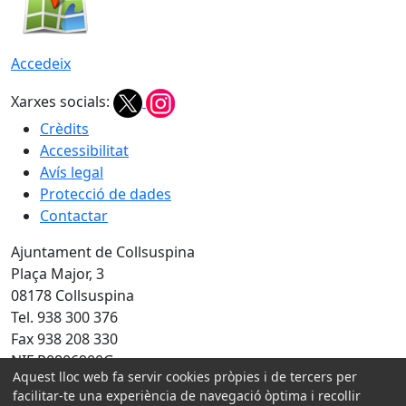
Accedeix
Xarxes socials:
Crèdits
Accessibilitat
Avís legal
Protecció de dades
Contactar
Ajuntament de Collsuspina
Plaça Major, 3
08178 Collsuspina
Tel. 938 300 376
Fax 938 208 330
NIF P0806900G
Aquest lloc web fa servir cookies pròpies i de tercers per
facilitar-te una experiència de navegació òptima i recollir
Amb la col·laboració de: