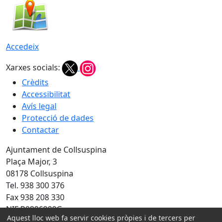
Accedeix
Xarxes socials:
Crèdits
Accessibilitat
Avís legal
Protecció de dades
Contactar
Ajuntament de Collsuspina
Plaça Major, 3
08178 Collsuspina
Tel. 938 300 376
Fax 938 208 330
NIF P0806900G
Aquest lloc web fa servir cookies pròpies i de tercers per