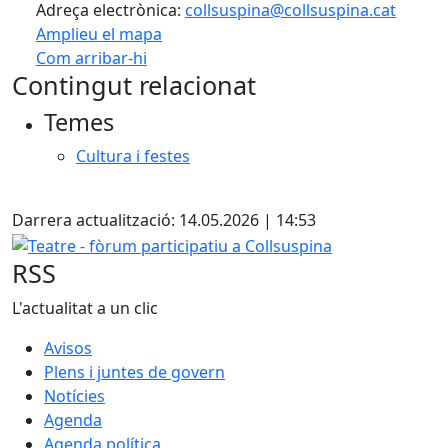
Adreça electrònica:
collsuspina@collsuspina.cat
Amplieu el mapa
Com arribar-hi
Leaflet
| ©
OpenStreetMap
contributors
Contingut relacionat
+
Temes
−
Cultura i festes
X
Darrera actualització: 14.05.2026 | 14:53
Teatre - fòrum participatiu a Collsuspina
RSS
L'actualitat a un clic
Avisos
Plens i juntes de govern
Notícies
Agenda
Agenda política