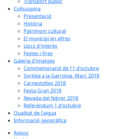
Transport públic
Collsuspina
Presentació
Història
Patrimoni cultural
El municipi en xifres
Llocs d'interès
Festes i fires
Galeria d'imatges
Commemoració de l'1 d'octubre
Sortida a la Garrotxa. Març 2018
Carnestoltes 2018
Festa Gran 2018
Nevada del febrer 2018
Referèndum 1 d'octubre
Qualitat de l'aigua
Informació geogràfica
Avisos