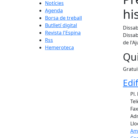
Notícies
hi
Agenda
Borsa de treball
Butlletí digital
Dissab
Revista l'Espina
Dissab
Rss
de l'A
Hemeroteca
Qui
Gratuï
Edi
Pl.
Tel
Fax
Adr
Llo
Am