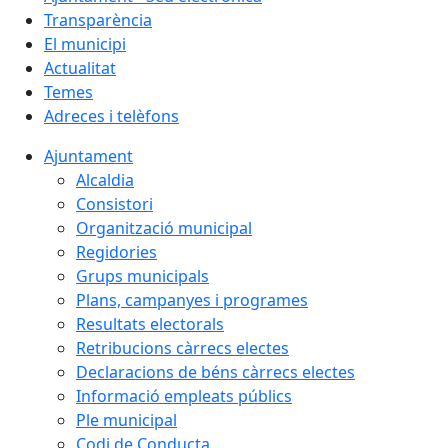
Transparència
El municipi
Actualitat
Temes
Adreces i telèfons
Ajuntament
Alcaldia
Consistori
Organització municipal
Regidories
Grups municipals
Plans, campanyes i programes
Resultats electorals
Retribucions càrrecs electes
Declaracions de béns càrrecs electes
Informació empleats públics
Ple municipal
Codi de Conducta