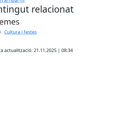
 arribar-hi
Leaflet
| ©
OpenStreetMap
con
tingut relacionat
emes
Cultura i festes
a actualització: 21.11.2025 | 08:34