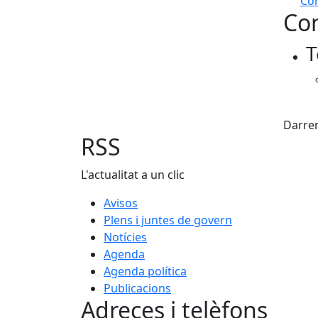
Com
Con
+
T
−
X
Darrer
RSS
L'actualitat a un clic
Avisos
Plens i juntes de govern
Notícies
Agenda
Agenda política
Publicacions
Adreces i telèfons