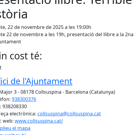
stòria
te, 22 de novembre de 2025 a les 19:00h
te 22 de novembre a les 19h, presentació del llibre a la 2na
juntament
n cost té:
t
fici de l'Ajuntament
 Major 3 - 08178 Collsuspina - Barcelona (Catalunya)
èfon:
938300376
: 938208330
eça electrònica:
collsuspina@collsuspina.cat
c web:
www.collsuspina.cat/
plieu el mapa