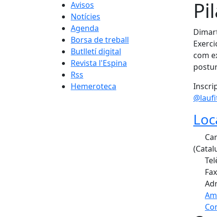
Pi
Avisos
Notícies
Agenda
Dimart
Borsa de treball
Exerci
Butlletí digital
com ex
Revista l'Espina
postura
Rss
Hemeroteca
Inscri
@laufi
Loc
Car
(Catal
Tel
Fax
Adr
Am
Com