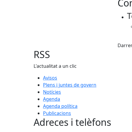
Con
+
T
−
X
Darrer
RSS
L'actualitat a un clic
Avisos
Plens i juntes de govern
Notícies
Agenda
Agenda política
Publicacions
Adreces i telèfons