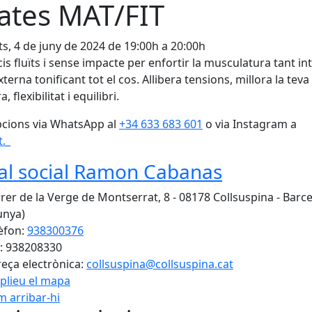
lates MAT/FIT
s, 4 de juny de 2024 de 19:00h a 20:00h
cis fluïts i sense impacte per enfortir la musculatura tant in
terna tonificant tot el cos. Allibera tensions, millora la teva
, flexibilitat i equilibri.
pcions via WhatsApp al
+34 633 683 601
o via Instagram a
t._
al social Ramon Cabanas
rer de la Verge de Montserrat, 8 - 08178 Collsuspina - Barc
unya)
èfon:
938300376
: 938208330
eça electrònica:
collsuspina@collsuspina.cat
plieu el mapa
 arribar-hi
Leaflet
| ©
OpenStreetMap
con