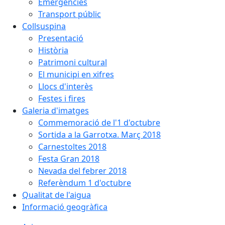
Emergències
Transport públic
Collsuspina
Presentació
Història
Patrimoni cultural
El municipi en xifres
Llocs d'interès
Festes i fires
Galeria d'imatges
Commemoració de l'1 d'octubre
Sortida a la Garrotxa. Març 2018
Carnestoltes 2018
Festa Gran 2018
Nevada del febrer 2018
Referèndum 1 d'octubre
Qualitat de l'aigua
Informació geogràfica