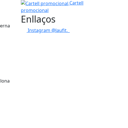
Cartell promocional
Cartell
promocional
Enllaços
terna
Instagram @laufit._
elona
tributors