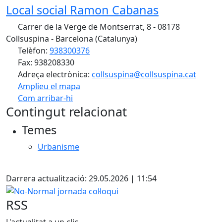
Local social Ramon Cabanas
Carrer de la Verge de Montserrat, 8 - 08178
Collsuspina - Barcelona (Catalunya)
Telèfon:
938300376
Fax: 938208330
Adreça electrònica:
collsuspina@collsuspina.cat
Amplieu el mapa
Com arribar-hi
Leaflet
| ©
OpenStreetMap
contributors
Contingut relacionat
+
Temes
−
Urbanisme
X
Darrera actualització: 29.05.2026 | 11:54
No-Normal jornada col·loqui
RSS
L'actualitat a un clic