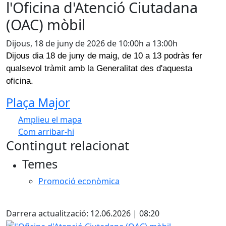
l'Oficina d'Atenció Ciutadana
(OAC) mòbil
Dijous, 18 de juny de 2026 de 10:00h a 13:00h
Dijous dia 18 de juny de maig, de 10 a 13 podràs fer
qualsevol tràmit amb la Generalitat des d'aquesta
oficina.
Plaça Major
Amplieu el mapa
Com arribar-hi
Leaflet
| ©
OpenStreetMap
contributors
Contingut relacionat
+
Temes
−
Promoció econòmica
X
Darrera actualització: 12.06.2026 | 08:20
l'Oficina d'Atenció Ciutadana (OAC) mòbil