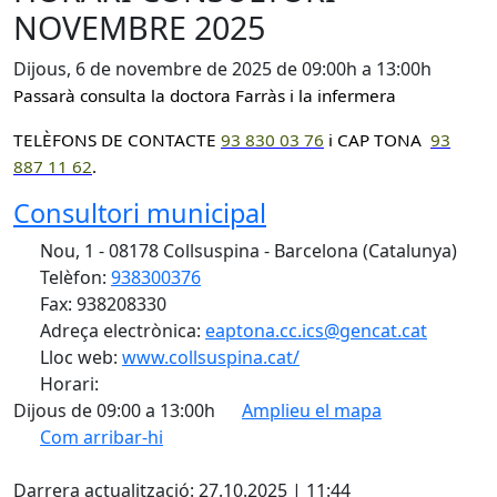
NOVEMBRE 2025
Dijous, 6 de novembre de 2025 de 09:00h a 13:00h
Passarà consulta la doctora Farràs i la infermera
TELÈFONS DE CONTACTE
93 830 0
3 76
i CAP TONA
93
887 11 62
.
Consultori municipal
Nou, 1 - 08178 Collsuspina - Barcelona (Catalunya)
Telèfon:
938300376
Fax: 938208330
Adreça electrònica:
eaptona.cc.ics@gencat.cat
Lloc web:
www.collsuspina.cat/
Horari:
Dijous de 09:00 a 13:00h
Amplieu el mapa
Com arribar-hi
Leaflet
| ©
OpenStreetMap
contributors
X
+
Darrera actualització: 27.10.2025 | 11:44