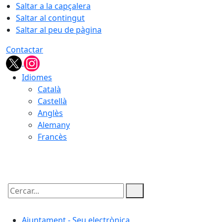
Saltar a la capçalera
Saltar al contingut
Saltar al peu de pàgina
Contactar
Idiomes
Català
Castellà
Anglès
Alemany
Francès
07.08.2026 | 12:46
Cercar:
Ajuntament - Seu electrònica