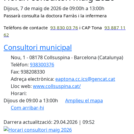
Dijous, 7 de maig de 2026 de 09:00h a 13:00h
Passarà consulta la doctora Farràs i la infermera
Telèfons de contacte
93 830 0
3 76
i CAP Tona
93 887 11
62
Consultori municipal
Nou, 1 - 08178 Collsuspina - Barcelona (Catalunya)
Telèfon:
938300376
Fax: 938208330
Adreça electrònica:
eaptona.cc.ics@gencat.cat
Lloc web:
www.collsuspina.cat/
Horari:
Dijous de 09:00 a 13:00h
Amplieu el mapa
Com arribar-hi
Leaflet
| ©
OpenStreetMap
contributors
X
+
Darrera actualització: 29.04.2026 | 09:52
−
Horari consultori maig 2026