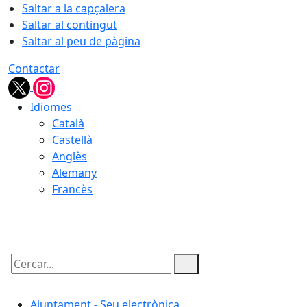
Saltar a la capçalera
Saltar al contingut
Saltar al peu de pàgina
Contactar
Idiomes
Català
Castellà
Anglès
Alemany
Francès
09.08.2026 | 02:19
Cercar:
Ajuntament - Seu electrònica