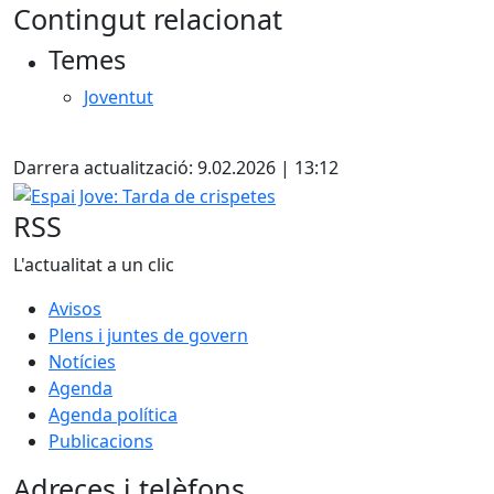
Contingut relacionat
+
Temes
−
Joventut
X
Darrera actualització: 9.02.2026 | 13:12
Espai Jove: Tarda de crispetes
RSS
L'actualitat a un clic
Avisos
Plens i juntes de govern
Notícies
Agenda
Agenda política
Publicacions
Adreces i telèfons