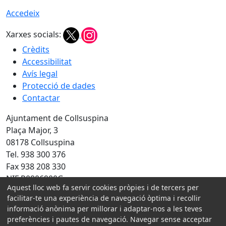
Accedeix
Xarxes socials:
Crèdits
Accessibilitat
Avís legal
Protecció de dades
Contactar
Ajuntament de Collsuspina
Plaça Major, 3
08178 Collsuspina
Tel. 938 300 376
Fax 938 208 330
NIF P0806900G
Aquest lloc web fa servir cookies pròpies i de tercers per
Amb la col·laboració de:
facilitar-te una experiència de navegació òptima i recollir
informació anònima per millorar i adaptar-nos a les teves
preferències i pautes de navegació. Navegar sense acceptar