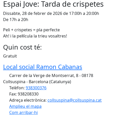
Espai Jove: Tarda de crispetes
Dissabte, 28 de febrer de 2026 de 17:00h a 20:00h
De 17h a 20h
Peli + crispetes = pla perfecte
Ah! i la pel·lícula la trieu vosaltres!
Quin cost té:
Gratuït
Local social Ramon Cabanas
Carrer de la Verge de Montserrat, 8 - 08178
Collsuspina - Barcelona (Catalunya)
Telèfon:
938300376
Fax: 938208330
Adreça electrònica:
collsuspina@collsuspina.cat
Amplieu el mapa
Com arribar-hi
Leaflet
| ©
OpenStreetMap
contributors