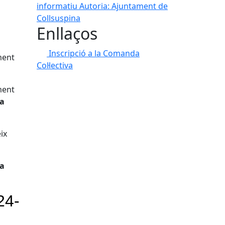
informatiu
Autoria: Ajuntament de
Collsuspina
Enllaços
Inscripció a la Comanda
ment
Col·lectiva
ment
 a
ix
la