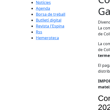
Notícies
Ga
Agenda
Borsa de treball
Butlletí digital
Divend
Revista l'Espina
La com
Rss
de Col
Hemeroteca
La com
de Col
terme 
El pag
distri
IMPORT
matei