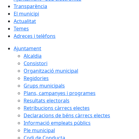
Transparència
El municipi
Actualitat
Temes
Adreces i telèfons
Ajuntament
Alcaldia
Consistori
Organització municipal
Regidories
Grups municipals
Plans, campanyes i programes
Resultats electorals
Retribucions càrrecs electes
Declaracions de béns càrrecs electes
Informació empleats públics
Ple municipal
Codi de Conducta