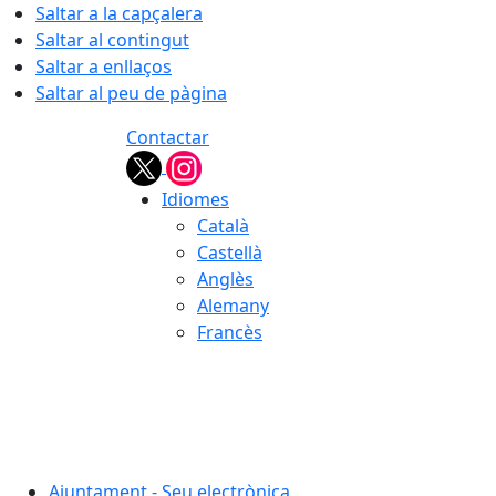
Saltar a la capçalera
Saltar al contingut
Saltar a enllaços
Saltar al peu de pàgina
Contactar
Idiomes
Català
Castellà
Anglès
Alemany
Francès
07.08.2026 | 17:21
Ajuntament - Seu electrònica