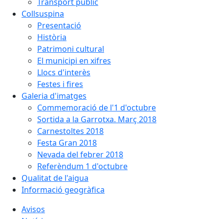
Transport públic
Collsuspina
Presentació
Història
Patrimoni cultural
El municipi en xifres
Llocs d'interès
Festes i fires
Galeria d'imatges
Commemoració de l'1 d'octubre
Sortida a la Garrotxa. Març 2018
Carnestoltes 2018
Festa Gran 2018
Nevada del febrer 2018
Referèndum 1 d'octubre
Qualitat de l'aigua
Informació geogràfica
Avisos