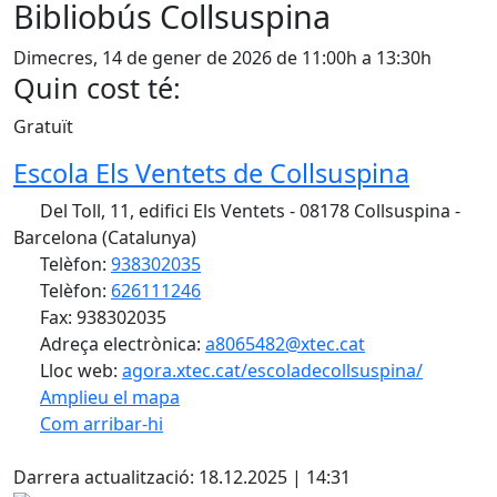
Bibliobús Collsuspina
Dimecres, 14 de gener de 2026 de 11:00h a 13:30h
Quin cost té:
Gratuït
Escola Els Ventets de Collsuspina
Del Toll, 11, edifici Els Ventets - 08178 Collsuspina -
Barcelona (Catalunya)
Telèfon:
938302035
Telèfon:
626111246
Fax: 938302035
Adreça electrònica:
a8065482@xtec.cat
Lloc web:
agora.xtec.cat/escoladecollsuspina/
Amplieu el mapa
Com arribar-hi
Leaflet
| ©
OpenStreetMap
contributors
X
+
Darrera actualització: 18.12.2025 | 14:31