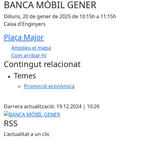
BANCA MÒBIL GENER
Dilluns, 20 de gener de 2025 de 10:15h a 11:15h
Caixa d'Enginyers
Plaça Major
Amplieu el mapa
Com arribar-hi
Leaflet
| ©
OpenStreetMap
contributors
Contingut relacionat
+
Temes
−
Promoció econòmica
X
Darrera actualització: 19.12.2024 | 10:26
BANCA MÒBIL GENER
RSS
L'actualitat a un clic