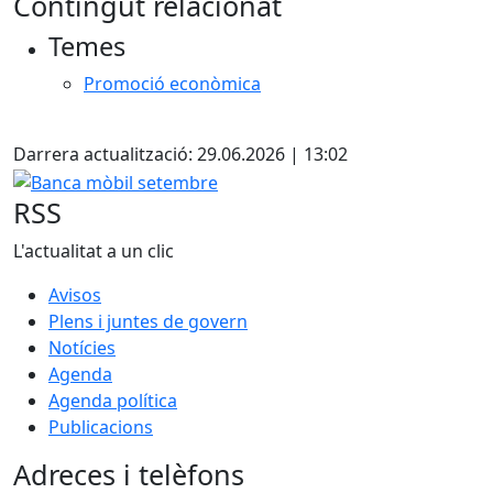
Contingut relacionat
+
Temes
−
Promoció econòmica
X
Darrera actualització: 29.06.2026 | 13:02
Banca mòbil setembre
RSS
L'actualitat a un clic
Avisos
Plens i juntes de govern
Notícies
Agenda
Agenda política
Publicacions
Adreces i telèfons