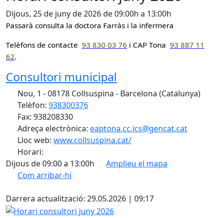
Dijous, 25 de juny de 2026 de 09:00h a 13:00h
Passarà consulta la doctora Farràs i la infermera
Telèfons de contacte
93 830 0
3 76
i CAP Tona
93 887 11
62
.
Consultori municipal
Nou, 1 - 08178 Collsuspina - Barcelona (Catalunya)
Telèfon:
938300376
Fax: 938208330
Adreça electrònica:
eaptona.cc.ics@gencat.cat
Lloc web:
www.collsuspina.cat/
Horari:
Dijous de 09:00 a 13:00h
Amplieu el mapa
Com arribar-hi
Leaflet
| ©
OpenStreetMap
contributors
X
+
Darrera actualització: 29.05.2026 | 09:17
−
Horari consultori juny 2026