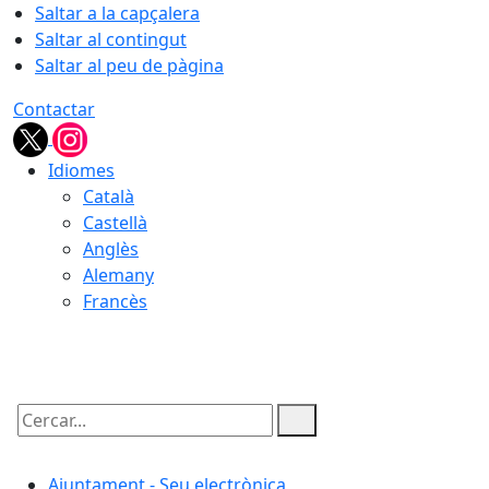
Saltar a la capçalera
Saltar al contingut
Saltar al peu de pàgina
Contactar
Idiomes
Català
Castellà
Anglès
Alemany
Francès
06.08.2026 | 12:12
Cercar:
Ajuntament - Seu electrònica