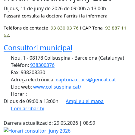
Dijous, 11 de juny de 2026 de 09:00h a 13:00h
Passarà consulta la doctora Farràs i la infermera
Telèfons de contacte
93 830 0
3 76
i CAP Tona
93 887 11
62
.
Consultori municipal
Nou, 1 - 08178 Collsuspina - Barcelona (Catalunya)
Telèfon:
938300376
Fax: 938208330
Adreça electrònica:
eaptona.cc.ics@gencat.cat
Lloc web:
www.collsuspina.cat/
Horari:
Dijous de 09:00 a 13:00h
Amplieu el mapa
Com arribar-hi
Leaflet
| ©
OpenStreetMap
contributors
X
+
Darrera actualització: 29.05.2026 | 08:59
−
Horari consultori juny 2026