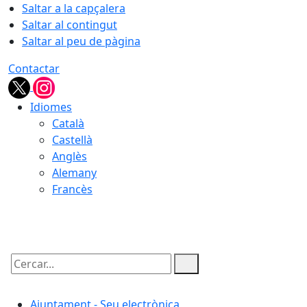
Saltar a la capçalera
Saltar al contingut
Saltar al peu de pàgina
Contactar
Idiomes
Català
Castellà
Anglès
Alemany
Francès
06.08.2026 | 06:24
Cercar:
Ajuntament - Seu electrònica