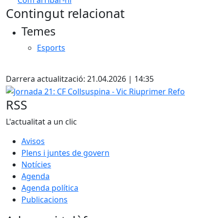
Com arribar-hi
Leaflet
| ©
OpenStreetMap
contributors
Contingut relacionat
+
Temes
−
Esports
X
Darrera actualització: 21.04.2026 | 14:35
Jornada 21: CF Collsuspina - Vic Riuprimer Refo
RSS
L'actualitat a un clic
Avisos
Plens i juntes de govern
Notícies
Agenda
Agenda política
Publicacions