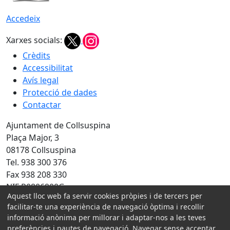
Accedeix
Xarxes socials:
Crèdits
Accessibilitat
Avís legal
Protecció de dades
Contactar
Ajuntament de Collsuspina
Plaça Major, 3
08178 Collsuspina
Tel. 938 300 376
Fax 938 208 330
NIF P0806900G
Aquest lloc web fa servir cookies pròpies i de tercers per
Amb la col·laboració de:
facilitar-te una experiència de navegació òptima i recollir
informació anònima per millorar i adaptar-nos a les teves
preferències i pautes de navegació. Navegar sense acceptar