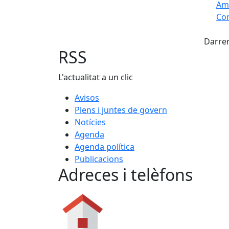
Am
Com
X
+
Darrer
−
RSS
L'actualitat a un clic
Avisos
Plens i juntes de govern
Notícies
Agenda
Agenda política
Publicacions
Adreces i telèfons