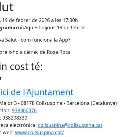
lut
, 19 de febrer de 2026 a les 17:30h
gramació:
Aquest dijous 19 de febrer
a Salut - com funciona la App?
reix-ho a càrrec de Rosa Roca
n cost té:
t
fici de l'Ajuntament
 Major 3 - 08178 Collsuspina - Barcelona (Catalunya)
èfon:
938300376
: 938208330
eça electrònica:
collsuspina@collsuspina.cat
c web:
www.collsuspina.cat/