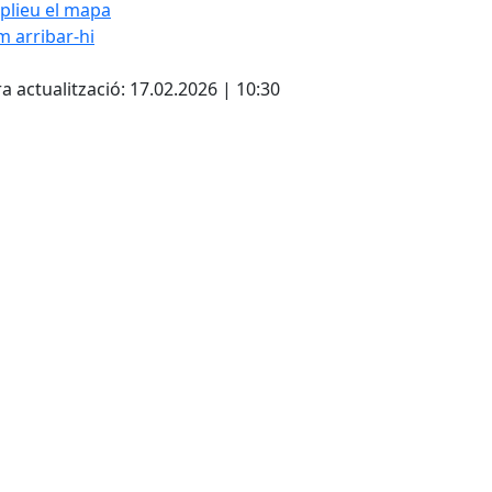
plieu el mapa
 arribar-hi
Leaflet
| ©
OpenStreetMap
con
a actualització: 17.02.2026 | 10:30