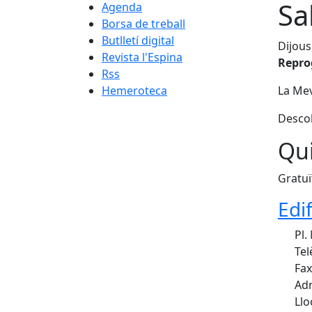
Sa
Agenda
Borsa de treball
Butlletí digital
Dijous
Revista l'Espina
Repro
Rss
Hemeroteca
La Mev
Descob
Qui
Gratuï
Edi
Pl.
Tel
Fax
Adr
Llo