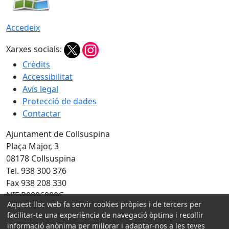
Accedeix
Xarxes socials:
Crèdits
Accessibilitat
Avís legal
Protecció de dades
Contactar
Ajuntament de Collsuspina
Plaça Major, 3
08178 Collsuspina
Tel. 938 300 376
Fax 938 208 330
NIF P0806900G
Aquest lloc web fa servir cookies pròpies i de tercers per
Amb la col·laboració de:
facilitar-te una experiència de navegació òptima i recollir
informació anònima per millorar i adaptar-nos a les teves