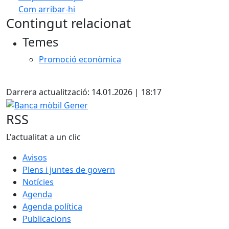
Com arribar-hi
Leaflet
| ©
OpenStreetMap
contributors
Contingut relacionat
+
Temes
−
Promoció econòmica
X
Darrera actualització: 14.01.2026 | 18:17
Banca mòbil Gener
RSS
L'actualitat a un clic
Avisos
Plens i juntes de govern
Notícies
Agenda
Agenda política
Publicacions